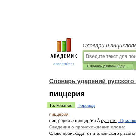
Словари и энциклоп
academic.ru
Словарь ударений русского языка
Словарь ударений русского
пиццерия
Толкование
Перевод
пиццерия
пицц
`
ерия
и́
пиццер
`
ия
Á
сущ
см
.
_
Прилож
Сведения
о
происхождении
слова:
Слово
происходит
от
итальянского
pizzería