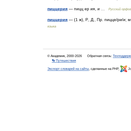
пиццерия
— пицц ер ия, и …
Русский орфо
пиццерия
— (1 ж), Р., Д., Пр. пицце/ри/и;
языка
© Академик, 2000-2026
Обратная связь:
Техподдерж
👣 Путешествия
Экспорт словарей на сайты
, сделанные на PHP,
Jo