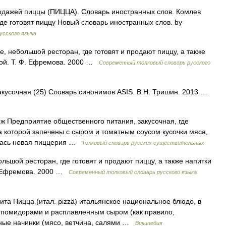
продажей пиццы (ПИЦЦА). Словарь иностранных слов. Комлев
е, где готовят пиццу Новый словарь иностранных слов. by
усского языка
, небольшой ресторан, где готовят и продают пиццу, а также
вой. Т. Ф. Ефремова. 2000 …
Современный толковый словарь русского
закусочная (25) Словарь синонимов ASIS. В.Н. Тришин. 2013 …
 и, ж Предприятие общественного питания, закусочная, где
а которой запечены с сыром и томатным соусом кусочки мяса,
ылась новая пиццерия …
Толковый словарь русских существительных
льшой ресторан, где готовят и продают пиццу, а также напитки
Ф. Ефремова. 2000 …
Современный толковый словарь русского языка
а Пицца (итал. pizza) итальянское национальное блюдо, в
го помидорами и расплавленным сыром (как правило,
чные начинки (мясо, ветчина, салями …
Википедия