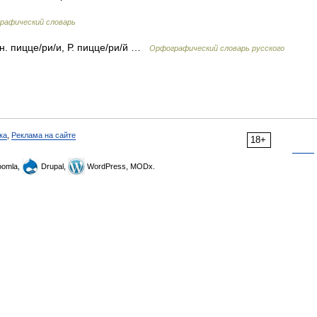
графический словарь
 мн. пицце/ри/и, Р. пицце/ри/й …
Орфографический словарь русского
ка
,
Реклама на сайте
18+
omla,
Drupal,
WordPress, MODx.