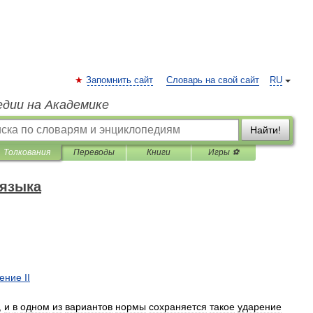
Запомнить сайт
Словарь на свой сайт
RU
едии на Академике
Найти!
Толкования
Переводы
Книги
Игры ⚽
 языка
ение
II
,
и
в
одном
из
вариантов
нормы
сохраняется
такое
ударение