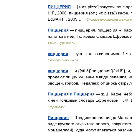
ПИЦЦЕРИЯ
— [< ит. pizza] закусочная с 
Н.Г., 2006. пиццерия (от ( ит. pizza)) каф
EdwART, , 2009 …
Словарь иностранных слов р
Пиццерия
— пицц ерия, пиццер ия ж. Кафе
напитки к ней. Толковый словарь Ефремо
языка Ефремовой
пиццерия
— сущ., кол во синонимов: 1 • 
Словарь синонимов
пиццерия
— и {{stl 8}}пиццерия{{/stl 8}},
продают пиццу кушанье в виде лепешки, н
овощей, грибов. Недалеко от цирка откр
Пиццерия и Пиццерия
— ж. 1. Кафе, небо
к ней Толковый словарь Ефремовой. Т. 
Ефремовой
Пиццерия
— Традиционная пицца Маргарит
виде круглого открытого пирога, покрыто
моцареллой), куда могут впекаться разли